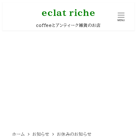
メ
eclat riche
イ
MENU
coffeeとアンティーク雑貨のお店
ン
コ
ン
テ
ン
ツ
へ
移
動
ホーム
お知らせ
お休みのお知らせ