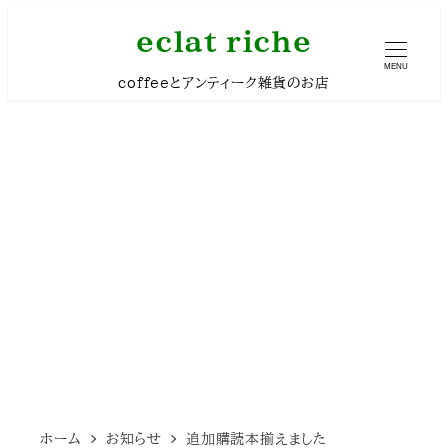
メ
eclat riche
イ
MENU
coffeeとアンティーク雑貨のお店
ン
コ
ン
テ
ン
ツ
へ
移
動
ホーム
お知らせ
追加購読本揃えました