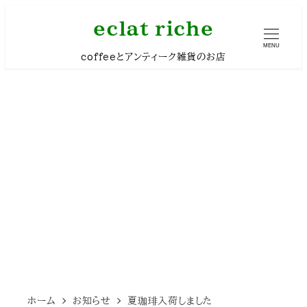
メ
eclat riche
イ
MENU
coffeeとアンティーク雑貨のお店
ン
コ
ン
テ
ン
ツ
へ
移
動
ホーム
お知らせ
夏珈琲入荷しました