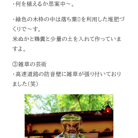
・何を植えるか思案中～。
・緑色の木枠の中は落ち葉を利用した堆肥づ
くりで～す。
米ぬかと鶏糞と少量の土を入れて作っていま
すよ。
③雑草の芸術
・高速道路の防音壁に雑草が張り付いており
ました(笑)