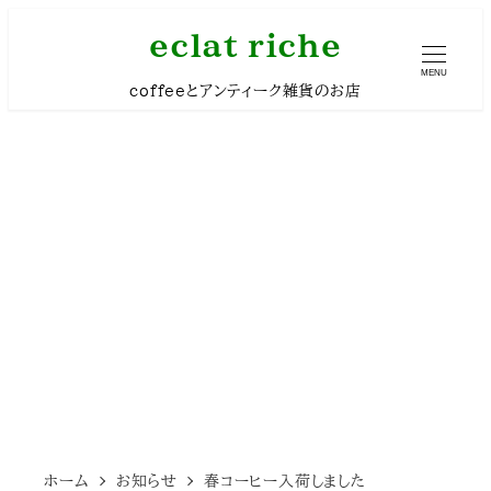
メ
eclat riche
イ
MENU
coffeeとアンティーク雑貨のお店
ン
コ
ン
テ
ン
ツ
へ
移
動
ホーム
お知らせ
春コーヒー入荷しました